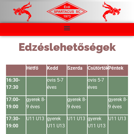
Edzéslehetőségek
Hétfő
Kedd
Szerda
Csütörtök
Péntek
16:30-
ovis 5-7
ovis 5-7
17:30
éves
éves
17:00-
gyerek 8-
gyerek 8-
gyerek 8-
19:00
9 éves
9 éves
9 éves
17:30-
U11 U13
gyerek
U11 U13
gyerek
U11 U13
19:00
U11 U13
U11 U13