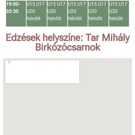
19:00-
U15 U17
U15 U17
U15 U17
U15 U17
U15 U17
20:30
U20
U20
U20
U20
U20
felnőtt
felnőtt
felnőtt
felnőtt
felnőtt
Edzések helyszíne: Tar Mihály
Birkózócsarnok