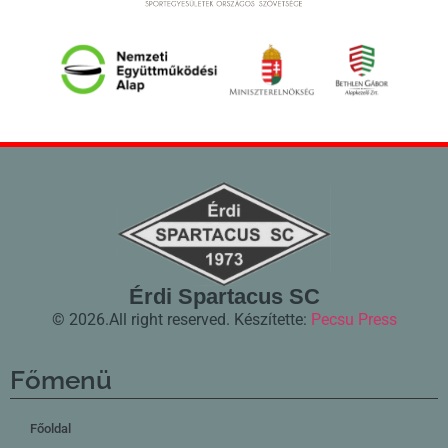
Érdi Spartacus SC
© 2026.
All right reserved.
Készítette:
Pecsu Press
Főmenü
Főoldal